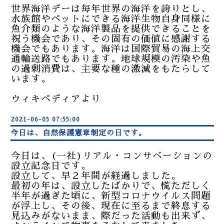
世界海洋デーは毎年世界の海洋を誇りとし、
水族館やペットにできる海洋生物自身同様に
魚介類のような海洋製品を提供できることを
祝う機会であり、その固有の価値に感謝する
機会でもあります。海洋は国際貿易の海上交
通輸送路でもあります。地球規模の汚染や魚
の過剰消費は、主要な種の激減をもたらして
います。
ウィキペディアより
2021-06-05 07:55:00
今日は、自然保護憲章制定の日です。
今日は、(一社)リアル・コンサベーションの
設立記念日です。
設立して、早２年間が経過しました。
最初の年は、設立したばかりで、慌ただしく
半年が過ぎた頃に、新型コロナウイルス問題
が浮上し、その後、現在に至るまで終息する
見込みがないまま、際だった活動も出来ず、