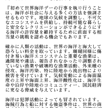
『初めて世界海洋デーの行事を執り行うこと
は、海洋が社会に与える多くの方法を強調さ
せるものです。地球の気候を調整し、不可欠
なエコシステムを供給し、持続可能な暮らし
と安全なレクリエーションができるようにす
る海洋の許容量を維持するために直面する相
当量の挑戦を認める機会でもあります。
確かに人類の活動は、世界の海洋と海大して
恐ろしい料金を取っています。珊瑚同様に傷
付き易い海洋エコシステムと重要な漁業は、
過開発や違法、報告されなかったり調整され
ていない漁業や破壊的な漁業活動、外来種の
侵攻、海洋汚染、特に陸地から流出物により
被害を受けています。気候変動による海面温
度の上昇や海面上昇、海洋酸性化は、海洋生
命や沿岸や陸地のコミュニティー、国民経済
に更なる脅威を与えています。
海洋は犯罪活動によっても冒されています。
海賊行為と船に対する強盗事件は、世界の商