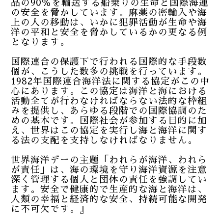
品の90％を輸送する船乗りの生命と国際海運
の安全を脅かしています。麻薬の密輸入や海
上の人の移動は、いかに犯罪活動が生命や海
洋の平和と安全を脅かしているかの更なる例
となります。
国際連合の保護下で行われる国際的な手段数
個が、こうした数多の挑戦を行っています。
1982年国際連合海洋法に関する協定がこの中
心にあります。この協定は海洋と海における
活動全てが行わなければならない法的な枠組
みを提供し、あらゆる段階での国際協調のた
めの基本です。国際社会が参加する目的に加
え、世界はこの協定を実行し海と海洋に関す
る法の支配を支持しなければなりません。
世界海洋デーの主題「われらが海洋、われら
が責任」は、海の環境を守り海洋資源を注意
深く管理する個人と団体の責任を強調してい
ます。安全で健康的で生産的な海と海洋は、
人類の幸福と経済的な安全、持続可能な開発
に不可欠です。』