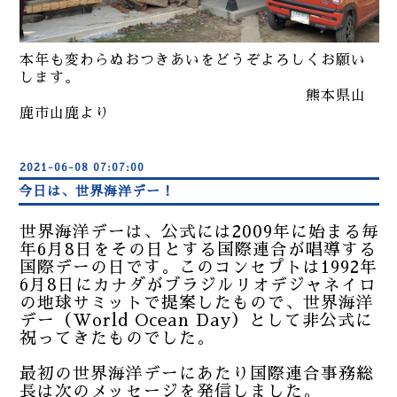
本年も変わらぬおつきあいをどうぞよろしくお願い
します。
熊本県山
鹿市山鹿より
2021-06-08 07:07:00
今日は、世界海洋デー！
世界海洋デーは、公式には2009年に始まる毎
年6月8日をその日とする国際連合が唱導する
国際デーの日です。このコンセプトは1992年
6月8日にカナダがブラジルリオデジャネイロ
の地球サミットで提案したもので、世界海洋
デー（World Ocean Day）として非公式に
祝ってきたものでした。
最初の世界海洋デーにあたり国際連合事務総
長は次のメッセージを発信しました。