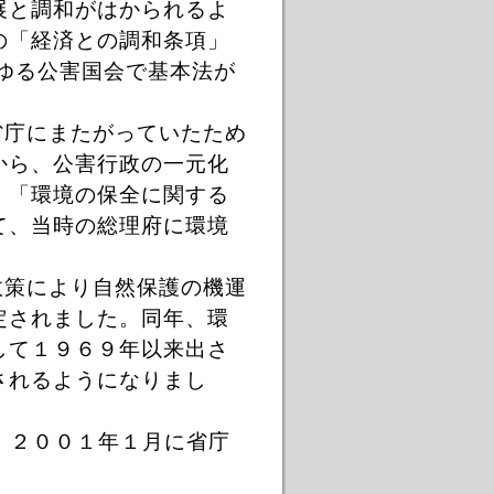
展と調和がはかられるよ
の「経済との調和条項」
ゆる公害国会で基本法が
省庁にまたがっていたため
から、公害行政の一元化
、「環境の保全に関する
て、当時の総理府に環境
政策により自然保護の機運
定されました。同年、環
して１９６９年以来出さ
されるようになりまし
、２００１年１月に省庁