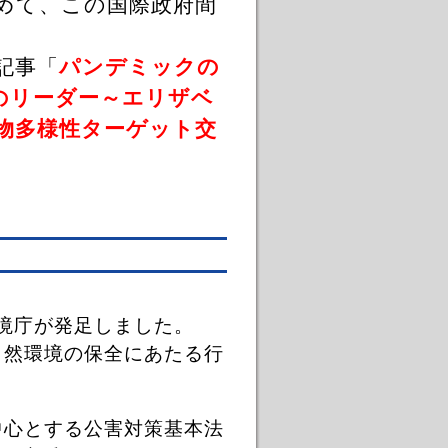
めて、この国際政府間
記事「
パンデミックの
のリーダー～エリザベ
物多様性ターゲット交
境庁が発足しました。
自然環境の保全にあたる行
中心とする公害対策基本法