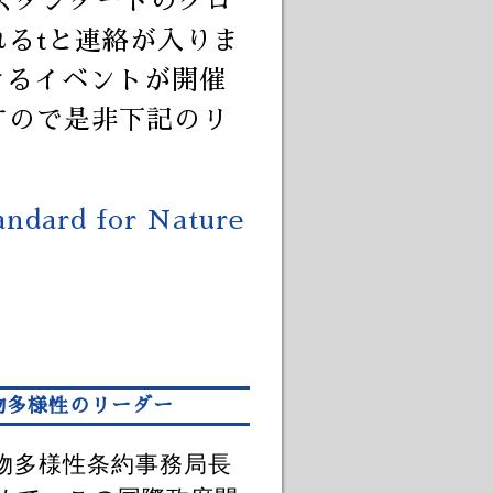
ons)スタンダードのグロ
るtと連絡が入りま
できるイベントが開催
すので是非下記のリ
。
andard for Nature
物多様性のリーダー
物多様性条約事務局長