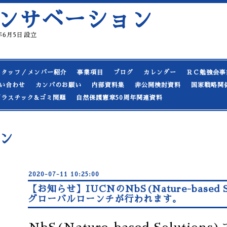
ンサベーション
19年6月5日設立
スタッフ／メンバー紹介
事業項目
ブログ
カレンダー
ＲＣ勉強会事
い合わせ
カンパのお願い
内部資料集
非公開検討資料
国家戦略関
プラスチック&ゴミ問題
自然保護憲章50周年関連資料
ン
2020-07-11 10:25:00
【お知らせ】IUCNのNbS(Nature-based 
グローバルローンチが行われます。