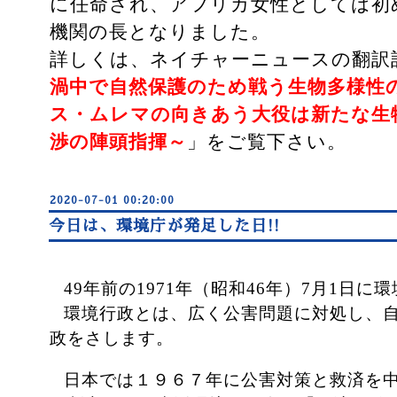
に任命され、アフリカ女性としては初
機関の長となりました。
詳しくは、ネイチャーニュースの翻訳
渦中で自然保護のため戦う生物多様性
ス・ムレマの向きあう大役は新たな生
渉の陣頭指揮～
」をご覧下さい。
2020-07-01 00:20:00
今日は、環境庁が発足した日!!
49
年前の
1971
年（昭和
46
年）
7
月
1
日に環
環境行政とは、広く公害問題に対処し、
政をさします。
日本では１９６７年に公害対策と救済を