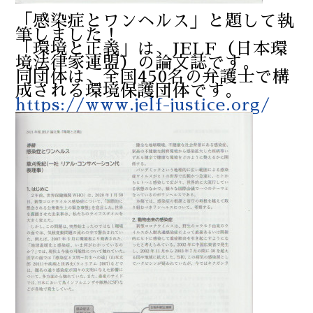
「感染症とワンヘルス」と題して執
筆しました！
「環境と正義」は、JELF（日本環
境法律家連盟）の論文誌です。
同団体は、全国450名の弁護士で構
成される環境保護団体です。
https://www.jelf-justice.org/