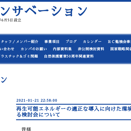
ンサベーション
19年6月5日設立
スタッフ／メンバー紹介
事業項目
ブログ
カレンダー
ＲＣ勉強会事
い合わせ
カンパのお願い
内部資料集
非公開検討資料
国家戦略関
プラスチック&ゴミ問題
自然保護憲章50周年関連資料
ン
2021-01-21 22:58:00
再生可能エネルギーの適正な導入に向けた環
る検討会について
皆様