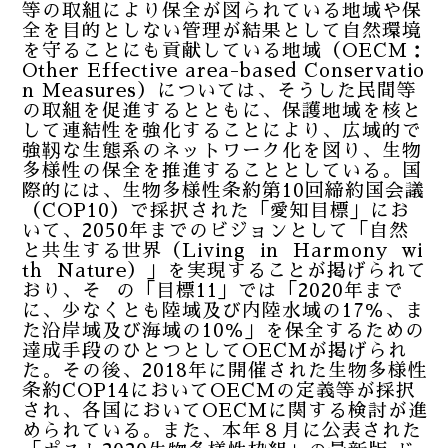
等の取組により保全が図られている地域や保
全を目的としない管理が結果として自然環境
を守ることにも貢献している地域（OECM：
Other Effective area-based Conservatio
n Measures）については、そうした民間等
の取組を促進するとともに、保護地域を核と
して連結性を強化することにより、広域的で
強靱な生態系のネットワーク化を図り、生物
多様性の保全を推進することとしている。国
際的には、生物多様性条約第10回締約国会議
（COP10）で採択された「愛知目標」にお
いて、2050年までのビジョンとして「自然
と共生する世界（Living in Harmony wi
th Nature）」を実現することが掲げられて
おり、そ の「目標11」では「2020年まで
に、少なくとも陸域及び内陸水域の17％、ま
た沿岸域及び海域の10％」を保全するための
達成手段のひとつとしてOECMが掲げられ
た。その後、2018年に開催された生物多様性
条約COP14においてOECMの定義等が採択
され、各国においてOECMに関する検討が進
められている。また、本年８月に公表された