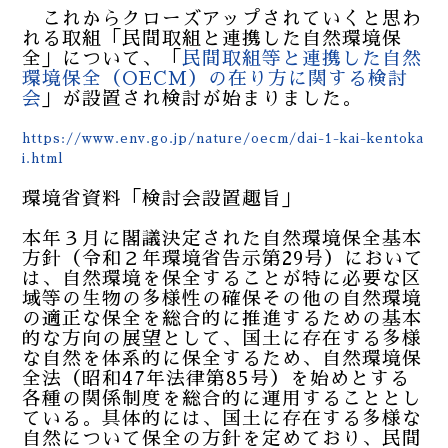
これからクローズアップされていくと思わ
れる取組「民間取組と連携した自然環境保
全」について、「
民間取組等と連携した自然
環境保全（OECM）の在り方に関する検討
会
」が設置され検討が始まりました。
https://www.env.go.jp/nature/oecm/dai-1-kai-kentoka
i.html
環境省資料「検討会設置趣旨」
本年３月に閣議決定された自然環境保全基本
方針（令和２年環境省告示第29号）において
は、自然環境を保全することが特に必要な区
域等の生物の多様性の確保その他の自然環境
の適正な保全を総合的に推進するための基本
的な方向の展望として、国土に存在する多様
な自然を体系的に保全するため、自然環境保
全法（昭和47年法律第85号）を始めとする
各種の関係制度を総合的に運用することとし
ている。具体的には、国土に存在する多様な
自然について保全の方針を定めており、民間