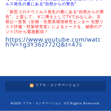
ルス発生の裏にある“自然からの警告”
「新型コロナウイルス発生の裏にある“自然からの警
告”」
と題して、ダニ博士としてTVでおなじみ、五
箇公一室長（生物・
生態系環境研究センター 生態リ
スク評価・対策研究室）によるトークを、秘密のア
ジト(?
)から緊急配信！
https://www.youtube.com/watc
h?v=1g3Y36z772Q&t=47s
リアル・コンサベーション
©2026
リアル・コンサベーション
. All Rights Reserved.