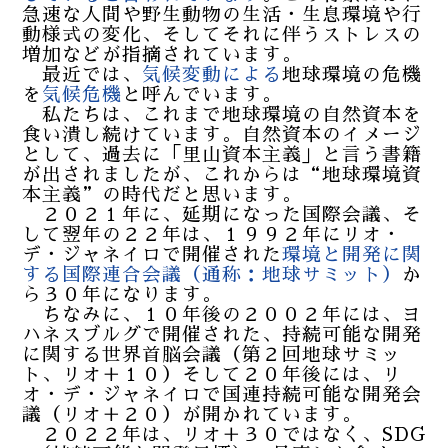
急速な人間や野生動物の生活・生息環境や行
動様式の変化、そしてそれに伴うストレスの
増加などが指摘されています。
最近では、
気候変動による
地球環境の危機
を
気候危機
と呼んでいます。
私たちは、これまで地球環境の自然資本を
食い潰し続けています。自然資本のイメージ
として、過去に「里山資本主義」と言う書籍
が出されましたが、これからは“地球環境資
本主義”の時代だと思います。
２０２１年に、延期になった国際会議、そ
して翌年の２２年は、１９９２年にリオ・
デ・ジャネイロで開催された
環境と開発に関
する国際連合会議（通称：地球サミット）
か
ら３０年になります。
ちなみに、１０年後の２００２年には、ヨ
ハネスブルグで開催された、持続可能な開発
に関する世界首脳会議（第２回地球サミッ
ト、リオ＋１０）そして２０年後には、リ
オ・デ・ジャネイロで国連持続可能な開発会
議（リオ＋２０）が開かれています。
２０２２年は、リオ＋３０ではなく、SDG