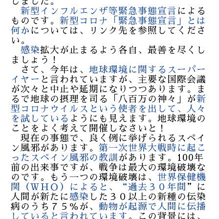
しました。
新型
インフルエンザ等緊急事態宣言
による
ものです。
新型コロナ「緊急事態宣言」とは
何か
については、リンク先を参照してくださ
い。
感染
拡大が止まるよう各自、最善を尽くし
ましょう！
さて、今年は、
地球環境に関するスーパー
イヤー
と言われていますが、主要な国際会議
が次々と中止や延期になりつつあります。ま
るで地球の摂理を司る「八百万の神々」が
新
型コロナウイルス
という使者を出して、人々
を試している
ようにも見えます。地球環境の
ことをよく考えて開催しなさいと！
現在の事態で、良く例に挙げられるスペイ
ン風邪があります。
第一次世界大戦時に起こ
ったスペイン風邪の教訓
があります。100年
前の出来事ですが、戦争は最大の環境破壊な
のです。もう一つの環境破壊は、
世界保健機
関（Ｗ
ＨＯ）によると、“
過去３０年間
”に
人間が新たに
感染
した３０以上の新種の伝染
病のうち７５％が、
動物が起源で人間に伝播
していると言われています
。この背景には、