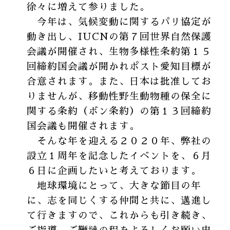
徐々に増えて参りました。
今年は、気候変動に関するパリ協定が
動き出し、
IUCNの第７回世界自然保護
会議が開催され、
生物多様性条約第１５
回締約国会議が開かれポスト愛知目標が
合意されます。また、日本は批准してお
りませんが、移動性野生動物種の保全に
関する条約（ボン条約）の第１３回締約
国会議も開催されます。
そんな年を迎える２０２０年、弊社の
設立１周年を記念したイベントを、
６月
６日に
企画したいと考えております。
地球環境にとって、大きな節目の年
に、
志を同じくする仲間と共に、邁進し
て行きますので、これからも引き続き、