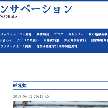
ンサベーション
19年6月5日設立
スタッフ／メンバー紹介
事業項目
ブログ
カレンダー
ＲＣ勉強会事
い合わせ
カンパのお願い
内部資料集
非公開検討資料
国家戦略関
プラスチック&ゴミ問題
自然保護憲章50周年関連資料
哺乳類
2019-06-01 10:48:45