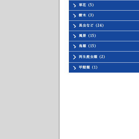
草花（5）
樹木（3）
昆虫など（24）
風景（15）
鳥類（15）
両生爬虫類（2）
甲殻類（1）