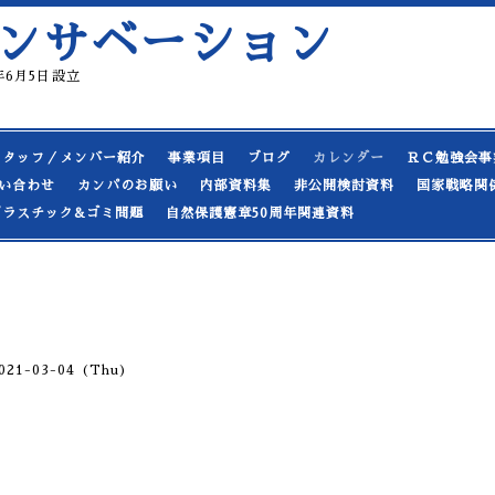
ンサベーション
19年6月5日設立
スタッフ／メンバー紹介
事業項目
ブログ
カレンダー
ＲＣ勉強会事
い合わせ
カンパのお願い
内部資料集
非公開検討資料
国家戦略関
プラスチック&ゴミ問題
自然保護憲章50周年関連資料
2021-03-04 (Thu)