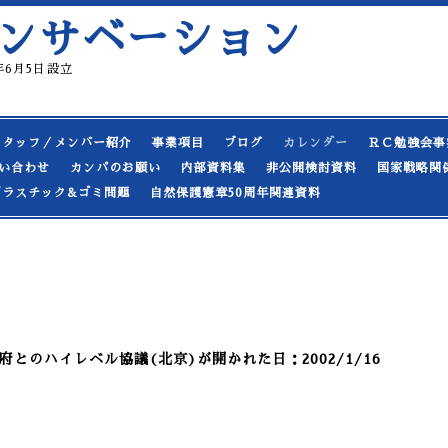
ンサベーション
19年6月5日設立
スタッフ／メンバー紹介
事業項目
ブログ
カレンダー
ＲＣ勉強会事
い合わせ
カンパのお願い
内部資料集
非公開検討資料
国家戦略関
プラスチック&ゴミ問題
自然保護憲章50周年関連資料
とのハイレベル協議(北京)が開かれた日：2002/1/16