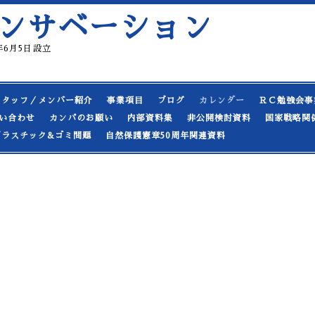
ンサベーション
19年6月5日設立
スタッフ／メンバー紹介
事業項目
ブログ
カレンダー
ＲＣ勉強会事
い合わせ
カンパのお願い
内部資料集
非公開検討資料
国家戦略関
プラスチック&ゴミ問題
自然保護憲章50周年関連資料