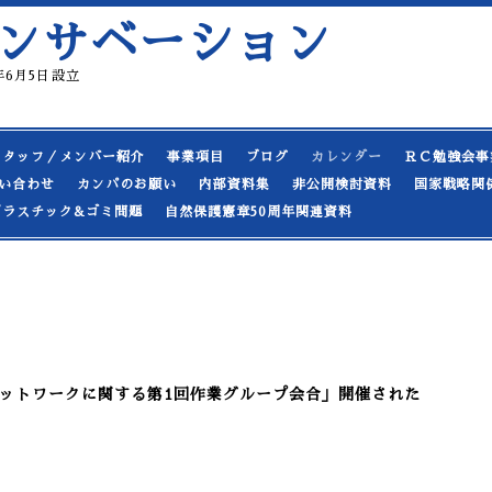
ンサベーション
19年6月5日設立
スタッフ／メンバー紹介
事業項目
ブログ
カレンダー
ＲＣ勉強会事
い合わせ
カンパのお願い
内部資料集
非公開検討資料
国家戦略関
プラスチック&ゴミ問題
自然保護憲章50周年関連資料
ットワークに関する第1回作業グループ会合」開催された