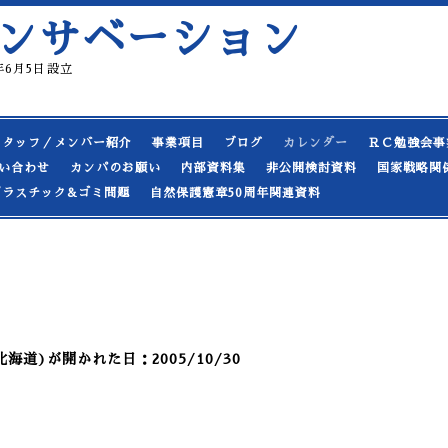
ンサベーション
19年6月5日設立
スタッフ／メンバー紹介
事業項目
ブログ
カレンダー
ＲＣ勉強会事
い合わせ
カンパのお願い
内部資料集
非公開検討資料
国家戦略関
プラスチック&ゴミ問題
自然保護憲章50周年関連資料
道)が開かれた日：2005/10/30