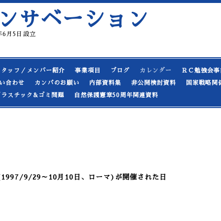
ンサベーション
19年6月5日設立
スタッフ／メンバー紹介
事業項目
ブログ
カレンダー
ＲＣ勉強会事
い合わせ
カンパのお願い
内部資料集
非公開検討資料
国家戦略関
プラスチック&ゴミ問題
自然保護憲章50周年関連資料
997/9/29～10月10日、ローマ)が開催された日