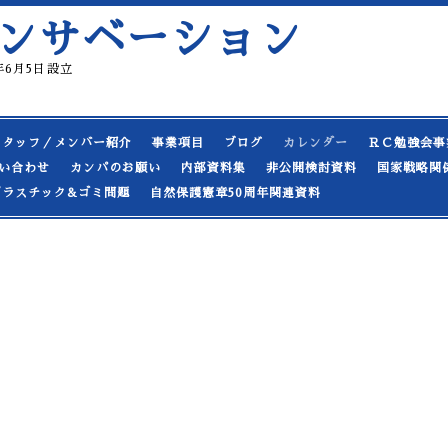
ンサベーション
19年6月5日設立
スタッフ／メンバー紹介
事業項目
ブログ
カレンダー
ＲＣ勉強会事
い合わせ
カンパのお願い
内部資料集
非公開検討資料
国家戦略関
プラスチック&ゴミ問題
自然保護憲章50周年関連資料