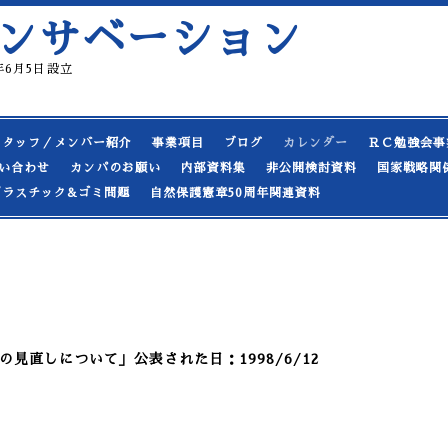
ンサベーション
19年6月5日設立
スタッフ／メンバー紹介
事業項目
ブログ
カレンダー
ＲＣ勉強会事
い合わせ
カンパのお願い
内部資料集
非公開検討資料
国家戦略関
プラスチック&ゴミ問題
自然保護憲章50周年関連資料
見直しについて」公表された日：1998/6/12