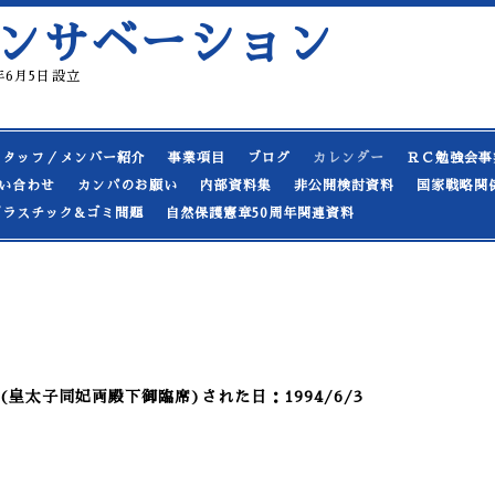
ンサベーション
19年6月5日設立
スタッフ／メンバー紹介
事業項目
ブログ
カレンダー
ＲＣ勉強会事
い合わせ
カンパのお願い
内部資料集
非公開検討資料
国家戦略関
プラスチック&ゴミ問題
自然保護憲章50周年関連資料
皇太子同妃両殿下御臨席)された日：1994/6/3