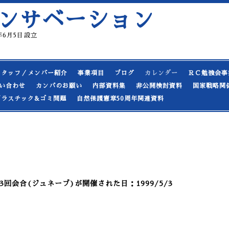
ンサベーション
19年6月5日設立
スタッフ／メンバー紹介
事業項目
ブログ
カレンダー
ＲＣ勉強会事
い合わせ
カンパのお願い
内部資料集
非公開検討資料
国家戦略関
プラスチック&ゴミ問題
自然保護憲章50周年関連資料
回会合(ジュネーブ)が開催された日：1999/5/3