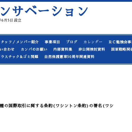
ンサベーション
19年6月5日設立
スタッフ／メンバー紹介
事業項目
ブログ
カレンダー
ＲＣ勉強会事
い合わせ
カンパのお願い
内部資料集
非公開検討資料
国家戦略関
プラスチック&ゴミ問題
自然保護憲章50周年関連資料
種の国際取引に関する条約(ワシントン条約)の署名(ワシ