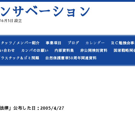
ンサベーション
19年6月5日設立
スタッフ／メンバー紹介
事業項目
ブログ
カレンダー
ＲＣ勉強会事
い合わせ
カンパのお願い
内部資料集
非公開検討資料
国家戦略関
プラスチック&ゴミ問題
自然保護憲章50周年関連資料
律」公布した日：2005/4/27