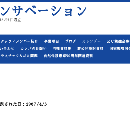
ンサベーション
19年6月5日設立
スタッフ／メンバー紹介
事業項目
ブログ
カレンダー
ＲＣ勉強会事
い合わせ
カンパのお願い
内部資料集
非公開検討資料
国家戦略関
プラスチック&ゴミ問題
自然保護憲章50周年関連資料
された日：1987/4/3