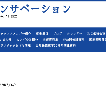
ンサベーション
19年6月5日設立
スタッフ／メンバー紹介
事業項目
ブログ
カレンダー
ＲＣ勉強会事
い合わせ
カンパのお願い
内部資料集
非公開検討資料
国家戦略関
プラスチック&ゴミ問題
自然保護憲章50周年関連資料
87/4/1