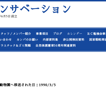
ンサベーション
19年6月5日設立
スタッフ／メンバー紹介
事業項目
ブログ
カレンダー
ＲＣ勉強会事
い合わせ
カンパのお願い
内部資料集
非公開検討資料
国家戦略関
プラスチック&ゴミ問題
自然保護憲章50周年関連資料
物園へ移送された日：1990/3/5