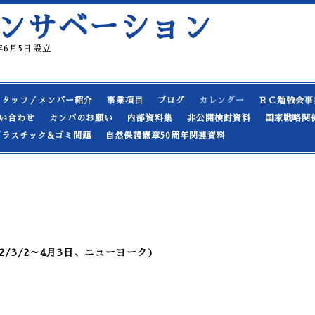
ンサベーション
19年6月5日設立
スタッフ／メンバー紹介
事業項目
ブログ
カレンダー
ＲＣ勉強会事
い合わせ
カンパのお願い
内部資料集
非公開検討資料
国家戦略関
プラスチック&ゴミ問題
自然保護憲章50周年関連資料
2/3/2～4月3日、ニューヨーク)