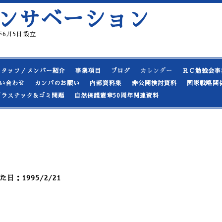
ンサベーション
19年6月5日設立
スタッフ／メンバー紹介
事業項目
ブログ
カレンダー
ＲＣ勉強会事
い合わせ
カンパのお願い
内部資料集
非公開検討資料
国家戦略関
プラスチック&ゴミ問題
自然保護憲章50周年関連資料
：1995/2/21