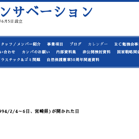
ンサベーション
19年6月5日設立
スタッフ／メンバー紹介
事業項目
ブログ
カレンダー
ＲＣ勉強会事
い合わせ
カンパのお願い
内部資料集
非公開検討資料
国家戦略関
プラスチック&ゴミ問題
自然保護憲章50周年関連資料
94/2/4～6日、宮崎県)が開かれた日