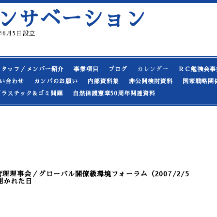
ンサベーション
19年6月5日設立
スタッフ／メンバー紹介
事業項目
ブログ
カレンダー
ＲＣ勉強会事
い合わせ
カンパのお願い
内部資料集
非公開検討資料
国家戦略関
プラスチック&ゴミ問題
自然保護憲章50周年関連資料
管理理事会／グローバル閣僚級環境フォーラム（2007/2/5
開かれた日