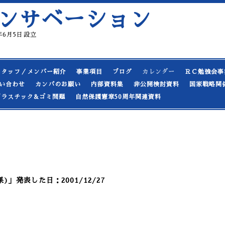
ンサベーション
19年6月5日設立
スタッフ／メンバー紹介
事業項目
ブログ
カレンダー
ＲＣ勉強会事
い合わせ
カンパのお願い
内部資料集
非公開検討資料
国家戦略関
プラスチック&ゴミ問題
自然保護憲章50周年関連資料
」発表した日：2001/12/27