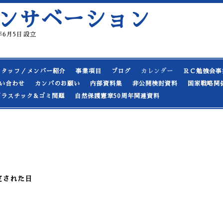
ンサベーション
19年6月5日設立
スタッフ／メンバー紹介
事業項目
ブログ
カレンダー
ＲＣ勉強会事
い合わせ
カンパのお願い
内部資料集
非公開検討資料
国家戦略関
プラスチック&ゴミ問題
自然保護憲章50周年関連資料
指定された日