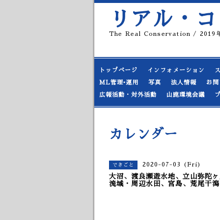
リアル・コ
The Real Conservation / 20
トップページ
インフォメーション
ML管理•運用
写真
法人情報
お問
広報活動・対外活動
山鹿環境会議
カレンダー
2020-07-03 (Fri)
できごと
大沼、渡良瀬遊水地、立山弥陀ヶ
流域・周辺水田、宮島、荒尾干潟、