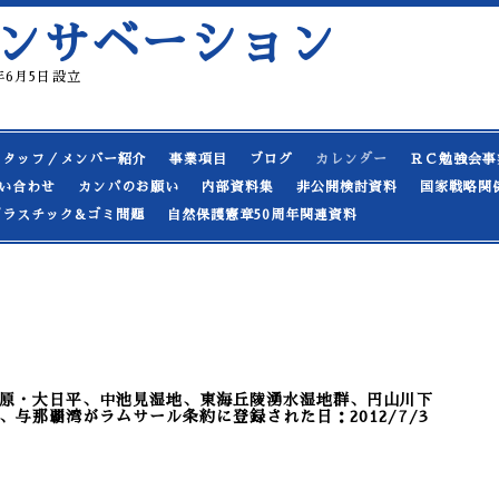
ンサベーション
19年6月5日設立
スタッフ／メンバー紹介
事業項目
ブログ
カレンダー
ＲＣ勉強会事
い合わせ
カンパのお願い
内部資料集
非公開検討資料
国家戦略関
プラスチック&ゴミ問題
自然保護憲章50周年関連資料
原・大日平、中池見湿地、東海丘陵湧水湿地群、円山川下
与那覇湾がラムサール条約に登録された日：2012/7/3