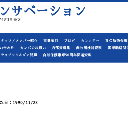
ンサベーション
19年6月5日設立
スタッフ／メンバー紹介
事業項目
ブログ
カレンダー
ＲＣ勉強会事
い合わせ
カンパのお願い
内部資料集
非公開検討資料
国家戦略関
プラスチック&ゴミ問題
自然保護憲章50周年関連資料
：1990/11/22