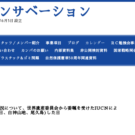
ンサベーション
19年6月5日設立
スタッフ／メンバー紹介
事業項目
ブログ
カレンダー
ＲＣ勉強会事
い合わせ
カンパのお願い
内部資料集
非公開検討資料
国家戦略関
プラスチック&ゴミ問題
自然保護憲章50周年関連資料
況について、世界遺産委員会から委嘱を受けたIUCNによ
21日、白神山地、尾久島)した日