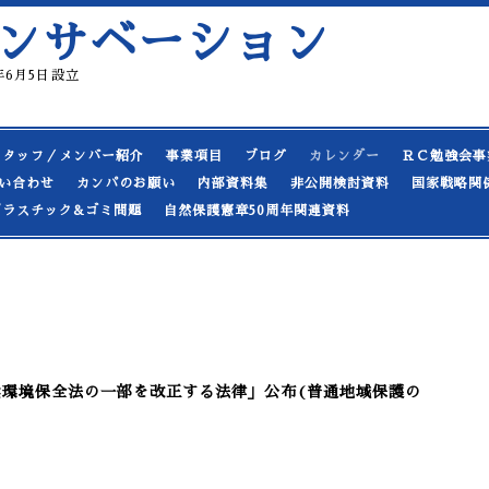
ンサベーション
19年6月5日設立
スタッフ／メンバー紹介
事業項目
ブログ
カレンダー
ＲＣ勉強会事
い合わせ
カンパのお願い
内部資料集
非公開検討資料
国家戦略関
プラスチック&ゴミ問題
自然保護憲章50周年関連資料
び自然環境保全法の一部を改正する法律」公布(普通地域保護の