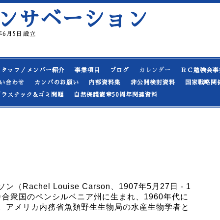
ンサベーション
19年6月5日設立
スタッフ／メンバー紹介
事業項目
ブログ
カレンダー
ＲＣ勉強会事
い合わせ
カンパのお願い
内部資料集
非公開検討資料
国家戦略関
プラスチック&ゴミ問題
自然保護憲章50周年関連資料
chel Louise Carson、1907年5月27日 - 1
リカ合衆国のペンシルベニア州に生まれ、1960年代に
。アメリカ内務省魚類野生生物局の水産生物学者と