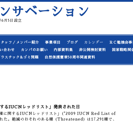
ンサベーション
19年6月5日設立
スタッフ／メンバー紹介
事業項目
ブログ
カレンダー
ＲＣ勉強会事
い合わせ
カンパのお願い
内部資料集
非公開検討資料
国家戦略関
プラスチック&ゴミ問題
自然保護憲章50周年関連資料
に関するIUCNレッドリスト」発表された日
に関するIUCNレッドリスト」("2009 IUCN Red List of
発表された。絶滅のおそれのある種 (Threatened) は17,291種で、
。